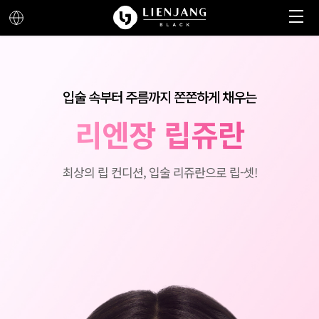
메뉴 열기
메뉴 닫기
입술 속부터 주름까지 쫀쫀하게 채우는
리엔장 립쥬란
최상의 립 컨디션, 입술 리쥬란으로 립-셋!