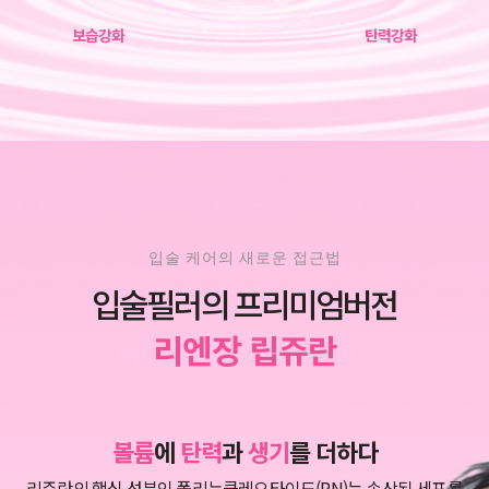
보습강화
탄력강화
입술 케어의 새로운 접근법
입술필러의 프리미엄버전
리엔장 립쥬란
볼륨
에
탄력
과
생기
를 더하다
리쥬란의 핵심 성분인 폴리뉴클레오타이드(PN)는 손상된 세포를