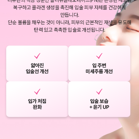
복구하고
콜라겐 생성을 촉진해 입술 피부 자체를 건강하게
만듭니다.
단순 볼륨을 채우는 것이 아니라, 피부의 근본적인 재생을 유도해
탄력 있고
촉촉한 입술로 개선됩니다.
얇아진
입 주변
입술선 개선
미세주름 개선
입가 처짐
입술 보습
완화
+ 윤기 UP