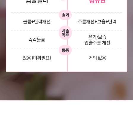
효과
볼륨+탄력개선
주름개선+보습+탄력
시술
직후
윤기/보습
즉각볼륨
입술주름 개선
통증
있음 (마취필요)
거의 없음