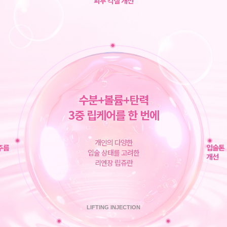
피부 각질 개선
수분+볼륨+탄력
3중 립케어를 한 번에
개인의 다양한
주름
입술톤
입술 상태를 고려한
개선
리엔장 립쥬란
LIFTING INJECTION