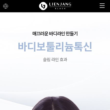
메뉴 열기
메뉴 닫기
매끄러운 바디라인 만들기
바디보툴리늄톡신
슬림 라인 효과