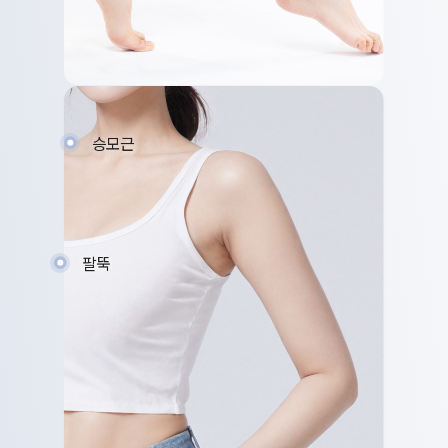
승모근
팔뚝