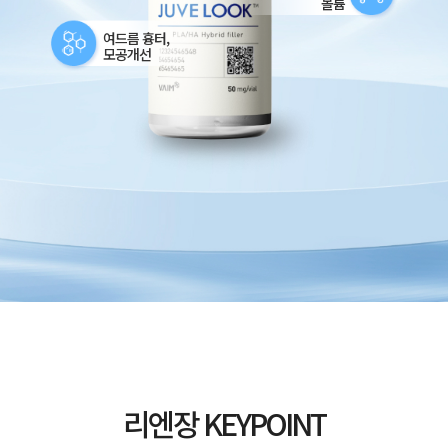
볼륨
여드름 흉터,
모공개선
리엔장 KEYPOINT