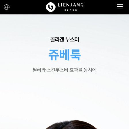
메뉴 열기
메뉴 닫기
콜라겐 부스터
쥬베룩
필러와 스킨부스터 효과를 동시에