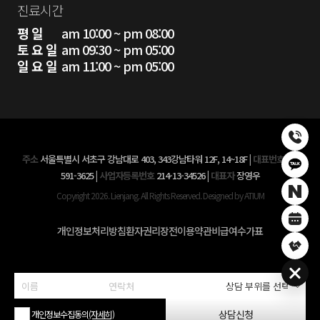
진료시간
평 일
am 10:00 ~ pm 08:00
토 요 일
am 09:30 ~ pm 05:00
일 요 일
am 11:00 ~ pm 05:00
주소
서울특별시 서초구 강남대로 403, 343강남타워 12F, 14~18F
|
대표번호
02-
591-3625
|
사업자등록번호
214-13-34526
|
대표자
장영우
Copyright 2026. Lienjang. All Rights Reserved. Designed by ATIUM
개인정보처리방침
환자권리장전
이용약관
비급여수가표
상담신청
개인정보수집동의
(자세히)