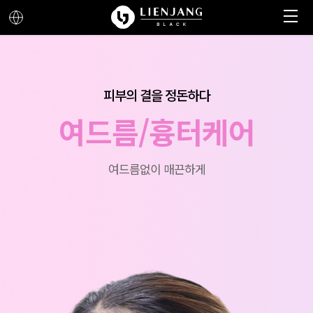
메뉴 열기
메뉴 닫기
피부의 결을 정돈하다
여드름/흉터케어
여드름없이 매끈하게