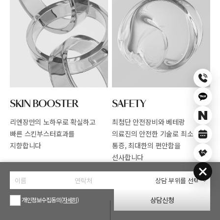
SKIN BOOSTER
SAFETY
리엔장만의 노하우로 확실하고
최첨단 안전장비와 베테랑
빠른
스킨부스터효과를
의료진의 안전한
기술로 최소한의
지향합니다
통증, 최대한의 편안함을
선사합니다
상담신청
개인정보수집동의
(자세히)