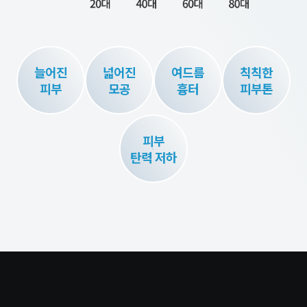
늘어진
넓어진
여드름
칙칙한
피부
모공
흉터
피부톤
피부
탄력 저하