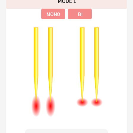
MODE 1
MONO
BI